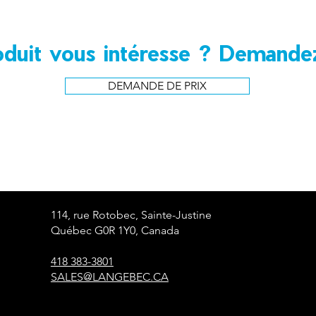
duit vous intéresse ? Demandez
DEMANDE DE PRIX
114, rue Rotobec, Sainte-Justine
Québec G0R 1Y0, Canada
418 383-3801
SALES@LANGEBEC.CA